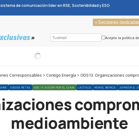
sistema de comunicación líder en RSE, Sostenibilidad y ESG
» Secciones dedicada
xclusivas
»
Acepto la política d
ones Corresponsables > Contigo Energía > ODS13. Organizaciones compr
NAIRE
GADISA RETAIL
ODS 13 ACCIÓN POR EL CLIMA
LACTALIS
HENKEL IBÉRICA
JOHNSON & J
izaciones comprom
medioambiente