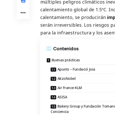
múltiples peligros climáticos ine
calentamiento global de 1.5ºC. In
calentamiento, se producirán
imp
serán irreversibles. Los riesgos 
para la infraestructura y los ase
Contenidos
Buenas prácticas
Apunts – Fundació Joia
AkzoNobel
Air France-KLM
ASISA
Bakery Group y Fundación Toman
Conciencia