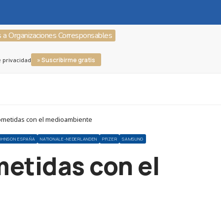
s a Organizaciones Corresponsables
» Suscribirme gratis
e privacidad
ometidas con el medioambiente
OHNSON ESPAÑA
NATIONALE-NEDERLANDEN
PFIZER
SAMSUNG
etidas con el