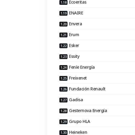
Ecoeritas
ENAIRE
Envera
Erum
Esker
Essity
Feníe Energía
Freixenet
Fundación Renault
Gadisa
Gesternova Energía
Grupo HLA
Heineken