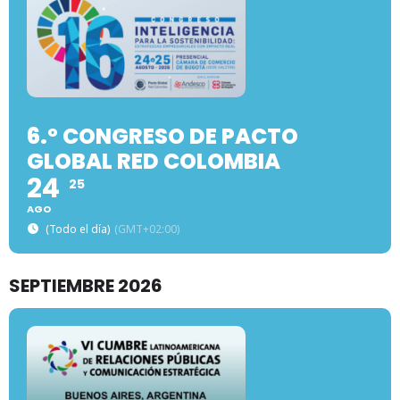
6.º CONGRESO DE PACTO
GLOBAL RED COLOMBIA
24
25
AGO
(Todo el día)
(GMT+02:00)
SEPTIEMBRE 2026