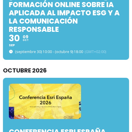
FORMACIÓN ONLINE SOBRE IA
APLICADA AL IMPACTO ESG Y A
LA COMUNICACIÓN
RESPONSABLE
30
09
OCT
SEP
(septiembre 30) 10:00 - (octubre 9) 18:00
(GMT+02:00)
OCTUBRE 2026
CONFERENCIA ESRI ESPAÑA