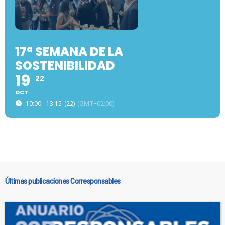
17ª SEMANA DE LA
SOSTENIBILIDAD
19
22
OCT
10:00 - 13:15
(22)
(GMT+02:00)
Últimas publicaciones Corresponsables