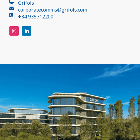
Grifols
corporatecomms@grifols.com
+34 935712200