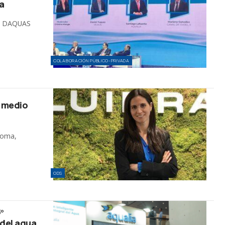
a
so DAQUAS
COLABORACIÓN PÚBLICO-PRIVADA
l medio
loma,
ODS
º
 del agua