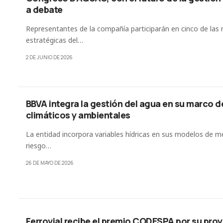
a debate
Representantes de la compañía participarán en cinco de las
estratégicas del…
2 DE JUNIO DE 2026
BBVA integra la gestión del agua en su marco d
climáticos y ambientales
La entidad incorpora variables hídricas en sus modelos de m
riesgo…
26 DE MAYO DE 2026
Ferrovial recibe el premio CODESPA por su pro