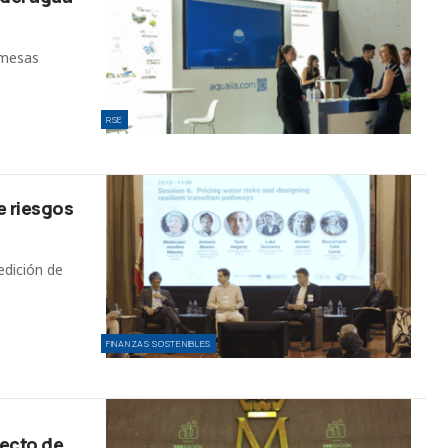
 mesas
RSE
e riesgos
edición de
FINANZAS SOSTENIBLES
yecto de