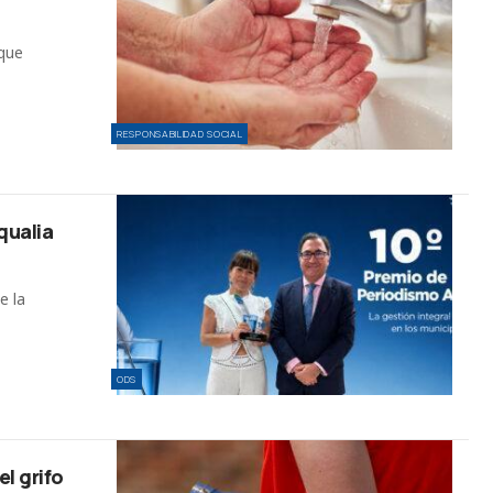
 que
RESPONSABILIDAD SOCIAL
qualia
e la
ODS
l grifo