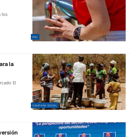
 los
RSC
ara la
rcado El
CAMPAÑA SOCIAL
nversión