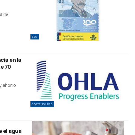
ol de
ESG
cia en la
de 70
y ahorro
SOSTENIBILIDAD
e el agua