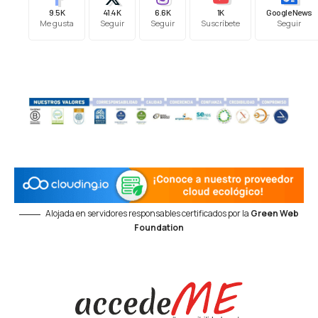
9.5K
41.4K
6.6K
1K
Google News
Me gusta
Seguir
Seguir
Suscríbete
Seguir
Alojada en servidores responsables certificados por la
Green Web
Foundation