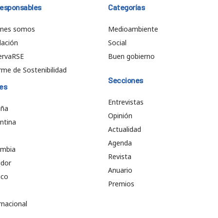
responsables
Categorías
énes somos
Medioambiente
ación
Social
ervaRSE
Buen gobierno
rme de Sostenibilidad
Secciones
es
Entrevistas
aña
Opinión
ntina
Actualidad
e
Agenda
ombia
Revista
ador
Anuario
ico
Premios
rnacional