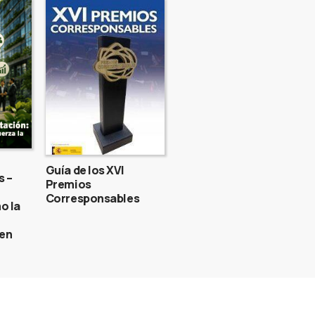
Guía de los XVI
s –
Premios
Corresponsables
o la
gen