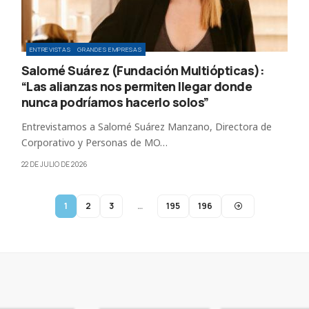
ENTREVISTAS
GRANDES EMPRESAS
Salomé Suárez (Fundación Multiópticas):
“Las alianzas nos permiten llegar donde
nunca podríamos hacerlo solos”
Entrevistamos a Salomé Suárez Manzano, Directora de
Corporativo y Personas de MO…
22 DE JULIO DE 2026
1
2
3
…
195
196