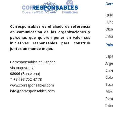
Cor
Qui
Fund
Corresponsables es el aliado de referencia
Obs
en comunicación de las organizaciones y
Info
personas que quieren poner en valor sus
iniciativas responsables para construir
País
juntos un mundo mejor.
Esp
Corresponsables en España
Arge
Vía Augusta, 29
Chil
08006 (Barcelona)
Col
T +34 93 752 47 78
Ecu
www.corresponsables.com
info@corresponsables.com
Méx
Perú
Inte