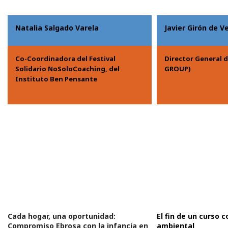
Natalia Salgado Varela
Javier Girón de V
Co-Coordinadora del Festival
Director General
Solidario NoSoloCoaching, del
GROUP)
Instituto Ben Pensante
Cada hogar, una oportunidad:
El fin de un curso 
Compromiso Ebrosa con la infancia en
ambiental