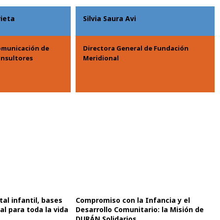
rieta
Silvia Saura Avi
omunicación de
Directora General de Fundación
nsultores
Meridional
al infantil, bases
Compromiso con la Infancia y el
al para toda la vida
Desarrollo Comunitario: la Misión de
DURÁN Solidarios