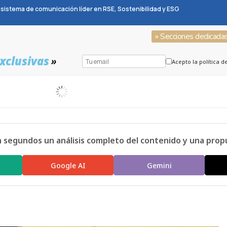
sistema de comunicación líder en RSE, Sostenibilidad y ESG
» Secciones dedicada
xclusivas
»
Acepto la política d
n segundos un análisis completo del contenido y una prop
Google AI
Gemini