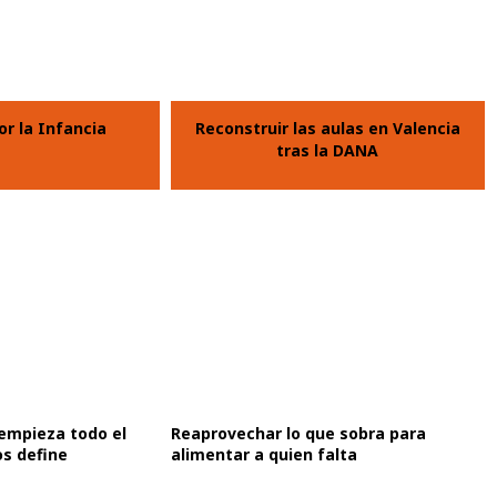
or la Infancia
Reconstruir las aulas en Valencia
tras la DANA
 empieza todo el
Reaprovechar lo que sobra para
s define
alimentar a quien falta