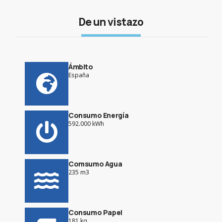
De un vistazo
Ámbito
España
Consumo Energía
592.000 kWh
Comsumo Agua
235 m3
Consumo Papel
181 kg