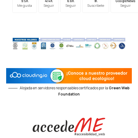
9.5K
41.4K
6.6K
1K
Google News
Me gusta
Seguir
Seguir
Suscríbete
Seguir
Alojada en servidores responsables certificados por la
Green Web
Foundation