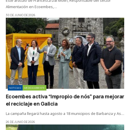
Este artículo de Francesca Dal Molin, Responsable del sector
Alimentación en Ecoembes,…
30 DE JUNIO DE 2026
NOTICIAS
MEDIOAMBIENTE
Ecoembes activa “Impropio de nós” para mejorar
el reciclaje en Galicia
La campaña llegará hasta agosto a 18 municipios de Barbanza y As…
26 DE JUNIO DE 2026