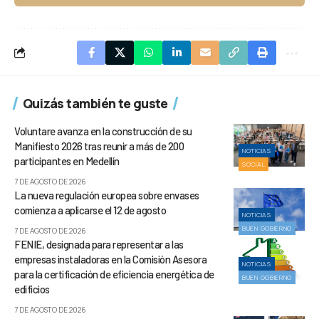
Quizás también te guste
Voluntare avanza en la construcción de su
Manifiesto 2026 tras reunir a más de 200
NOTICIAS
participantes en Medellín
SOCIAL
7 DE AGOSTO DE 2026
La nueva regulación europea sobre envases
comienza a aplicarse el 12 de agosto
NOTICIAS
BUEN GOBIERNO
7 DE AGOSTO DE 2026
FENIE, designada para representar a las
empresas instaladoras en la Comisión Asesora
NOTICIAS
para la certificación de eficiencia energética de
BUEN GOBIERNO
edificios
7 DE AGOSTO DE 2026