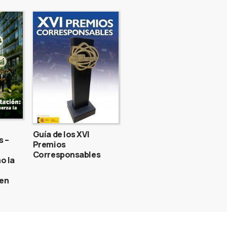
Guía de los XVI
s –
Premios
Corresponsables
o la
gen