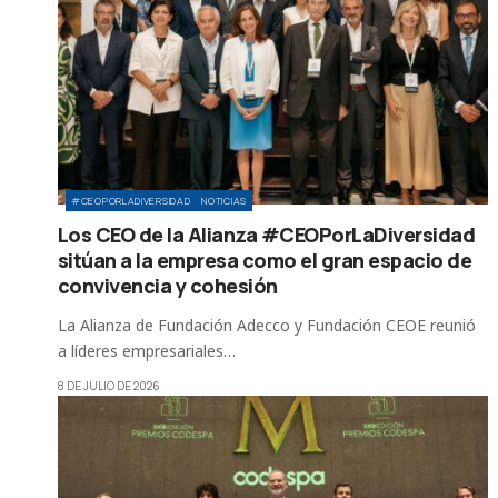
#CEOPORLADIVERSIDAD
NOTICIAS
Los CEO de la Alianza #CEOPorLaDiversidad
sitúan a la empresa como el gran espacio de
convivencia y cohesión
La Alianza de Fundación Adecco y Fundación CEOE reunió
a líderes empresariales…
8 DE JULIO DE 2026