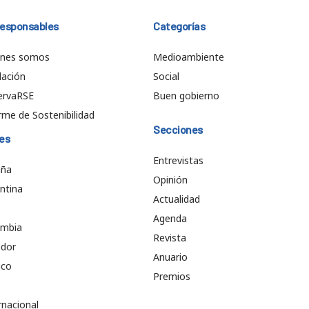
responsables
Categorías
énes somos
Medioambiente
ación
Social
ervaRSE
Buen gobierno
rme de Sostenibilidad
Secciones
es
Entrevistas
aña
Opinión
ntina
Actualidad
e
Agenda
ombia
Revista
ador
Anuario
ico
Premios
rnacional