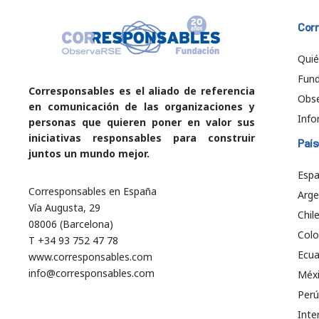
Cor
Qui
Fund
Corresponsables es el aliado de referencia
Obs
en comunicación de las organizaciones y
Info
personas que quieren poner en valor sus
iniciativas responsables para construir
País
juntos un mundo mejor.
Esp
Corresponsables en España
Arge
Vía Augusta, 29
Chil
08006 (Barcelona)
Col
T +34 93 752 47 78
Ecu
www.corresponsables.com
info@corresponsables.com
Méx
Perú
Inte