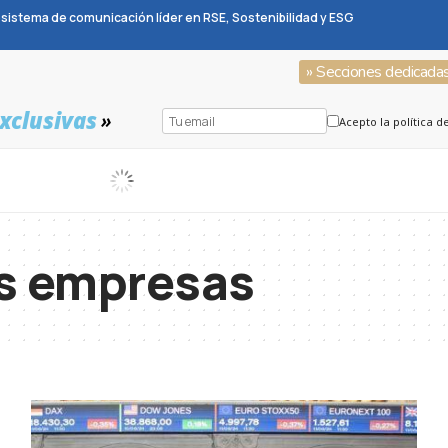
sistema de comunicación líder en RSE, Sostenibilidad y ESG
» Secciones dedicada
xclusivas
»
Acepto la política d
s empresas