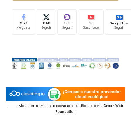
9.5K
41.4K
6.6K
1K
Google News
Me gusta
Seguir
Seguir
Suscríbete
Seguir
Alojada en servidores responsables certificados por la
Green Web
Foundation