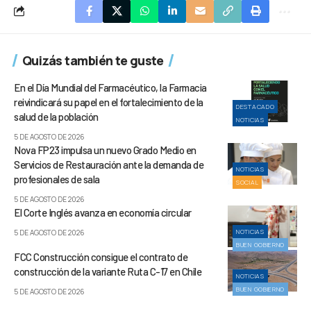
Quizás también te guste
En el Día Mundial del Farmacéutico, la Farmacia
reivindicará su papel en el fortalecimiento de la
DESTACADO
salud de la población
NOTICIAS
5 DE AGOSTO DE 2026
Nova FP23 impulsa un nuevo Grado Medio en
Servicios de Restauración ante la demanda de
NOTICIAS
profesionales de sala
SOCIAL
5 DE AGOSTO DE 2026
El Corte Inglés avanza en economía circular
NOTICIAS
5 DE AGOSTO DE 2026
BUEN GOBIERNO
FCC Construcción consigue el contrato de
construcción de la variante Ruta C-17 en Chile
NOTICIAS
BUEN GOBIERNO
5 DE AGOSTO DE 2026