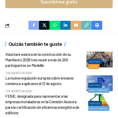
Suscribirme gratis
Quizás también te guste
Voluntare avanza en la construcción de su
Manifiesto 2026 tras reunir a más de 200
NOTICIAS
participantes en Medellín
SOCIAL
7 DE AGOSTO DE 2026
La nueva regulación europea sobre envases
comienza a aplicarse el 12 de agosto
NOTICIAS
BUEN GOBIERNO
7 DE AGOSTO DE 2026
FENIE, designada para representar a las
empresas instaladoras en la Comisión Asesora
NOTICIAS
para la certificación de eficiencia energética de
BUEN GOBIERNO
edificios