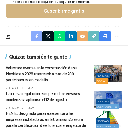
Podrás darte de baja en cualquier momento.
Suscribirme gratis
Quizás también te guste
Voluntare avanza en la construcción de su
Manifiesto 2026 tras reunir a más de 200
NOTICIAS
participantes en Medellín
SOCIAL
7 DE AGOSTO DE 2026
La nueva regulación europea sobre envases
comienza a aplicarse el 12 de agosto
NOTICIAS
BUEN GOBIERNO
7 DE AGOSTO DE 2026
FENIE, designada para representar a las
empresas instaladoras en la Comisión Asesora
NOTICIAS
para la certificación de eficiencia energética de
BUEN GOBIERNO