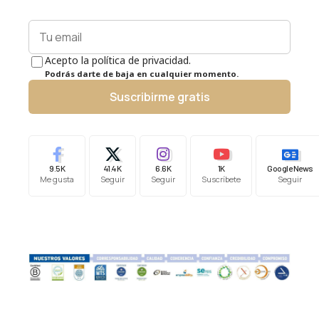
Acepto la política de privacidad.
Podrás darte de baja en cualquier momento.
Suscribirme gratis
9.5K
41.4K
6.6K
1K
Google News
Me gusta
Seguir
Seguir
Suscríbete
Seguir