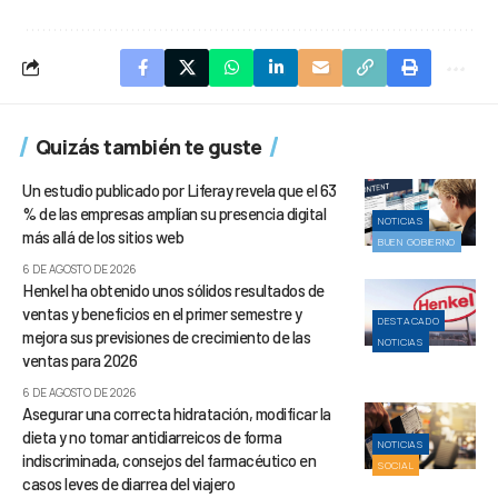
Quizás también te guste
Un estudio publicado por Liferay revela que el 63
% de las empresas amplían su presencia digital
NOTICIAS
más allá de los sitios web
BUEN GOBIERNO
6 DE AGOSTO DE 2026
Henkel ha obtenido unos sólidos resultados de
ventas y beneficios en el primer semestre y
DESTACADO
mejora sus previsiones de crecimiento de las
NOTICIAS
ventas para 2026
6 DE AGOSTO DE 2026
Asegurar una correcta hidratación, modificar la
dieta y no tomar antidiarreicos de forma
NOTICIAS
indiscriminada, consejos del farmacéutico en
SOCIAL
casos leves de diarrea del viajero