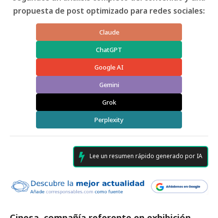
propuesta de post optimizado para redes sociales:
Claude
ChatGPT
Google AI
Gemini
Grok
Perplexity
Lee un resumen rápido generado por IA
Cinesa, compañía referente en exhibición