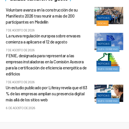
Voluntare avanza en la construcción de su
Manifiesto 2026 tras reunir a más de 200
NOTICIAS
participantes en Medellín
SOCIAL
7 DE AGOSTO DE 2026
La nueva regulación europea sobre envases
comienza a aplicarse el 12 de agosto
NOTICIAS
BUEN GOBIERNO
7 DE AGOSTO DE 2026
FENIE, designada para representar a las
empresas instaladoras en la Comisión Asesora
NOTICIAS
para la certificación de eficiencia energética de
BUEN GOBIERNO
edificios
7 DE AGOSTO DE 2026
Un estudio publicado por Liferay revela que el 63
% de las empresas amplían su presencia digital
NOTICIAS
más allá de los sitios web
BUEN GOBIERNO
6 DE AGOSTO DE 2026