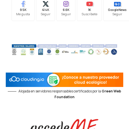
9.5K
41.4K
6.6K
1K
Google News
Me gusta
Seguir
Seguir
Suscríbete
Seguir
Alojada en servidores responsables certificados por la
Green Web
Foundation