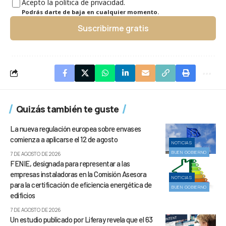
Acepto la política de privacidad.
Podrás darte de baja en cualquier momento.
Suscribirme gratis
Quizás también te guste
La nueva regulación europea sobre envases
comienza a aplicarse el 12 de agosto
NOTICIAS
BUEN GOBIERNO
7 DE AGOSTO DE 2026
FENIE, designada para representar a las
empresas instaladoras en la Comisión Asesora
NOTICIAS
para la certificación de eficiencia energética de
BUEN GOBIERNO
edificios
7 DE AGOSTO DE 2026
Un estudio publicado por Liferay revela que el 63