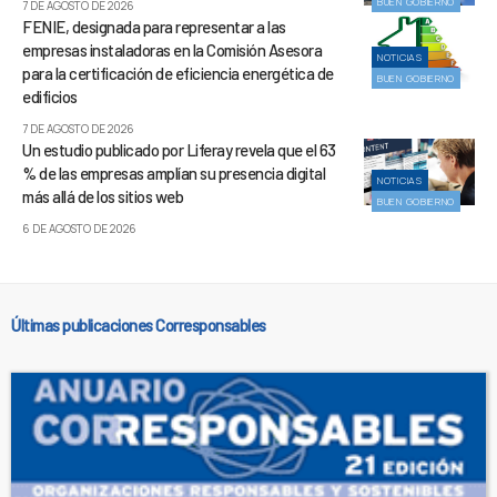
BUEN GOBIERNO
7 DE AGOSTO DE 2026
FENIE, designada para representar a las
empresas instaladoras en la Comisión Asesora
NOTICIAS
para la certificación de eficiencia energética de
BUEN GOBIERNO
edificios
7 DE AGOSTO DE 2026
Un estudio publicado por Liferay revela que el 63
% de las empresas amplían su presencia digital
NOTICIAS
más allá de los sitios web
BUEN GOBIERNO
6 DE AGOSTO DE 2026
Últimas publicaciones Corresponsables