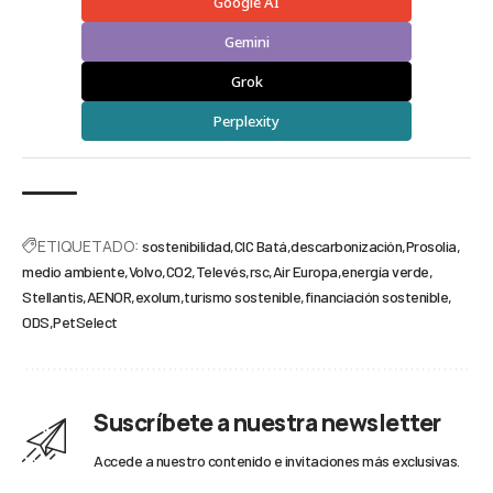
Google AI
Gemini
Grok
Perplexity
ETIQUETADO:
sostenibilidad
CIC Batá
descarbonización
Prosolia
medio ambiente
Volvo
CO2
Televés
rsc
Air Europa
energía verde
Stellantis
AENOR
exolum
turismo sostenible
financiación sostenible
ODS
PetSelect
Suscríbete a nuestra newsletter
Accede a nuestro contenido e invitaciones más exclusivas.