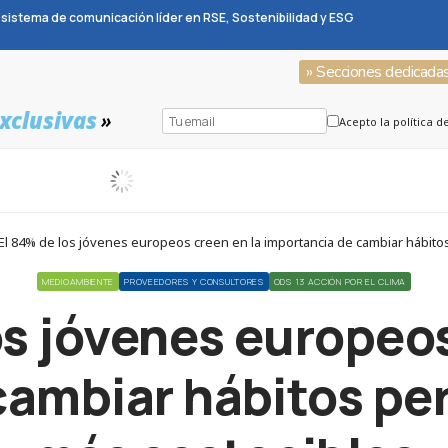
sistema de comunicación líder en RSE, Sostenibilidad y ESG
» Secciones dedicada
xclusivas
»
Acepto la política d
 84% de los jóvenes europeos creen en la importancia de cambiar hábito
MEDIOAMBIENTE
PROVEEDORES Y CONSULTORES
ODS 13 ACCIÓN POR EL CLIMA
os jóvenes europeos
cambiar hábitos per