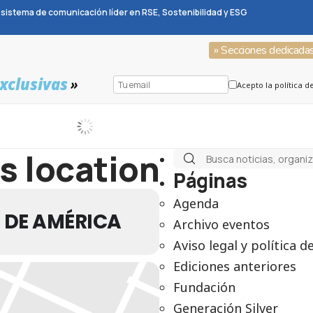
sistema de comunicación líder en RSE, Sostenibilidad y ESG
» Secciones dedicada
xclusivas
»
Acepto la política d
is location
Páginas
Agenda
 DE AMÉRICA
Archivo eventos
Aviso legal y política d
Ediciones anteriores
Fundación
Generación Silver