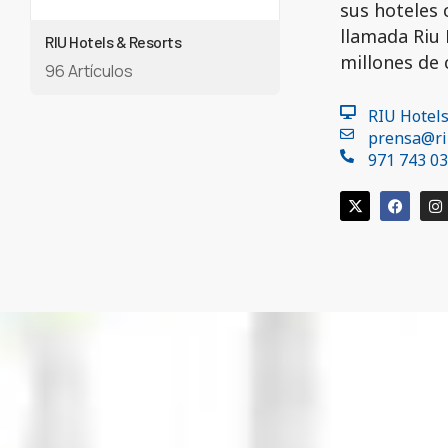
sus hoteles 
llamada Riu 
RIU Hotels & Resorts
millones de 
96 Artículos
RIU Hotels
prensa@ri
971 743 0