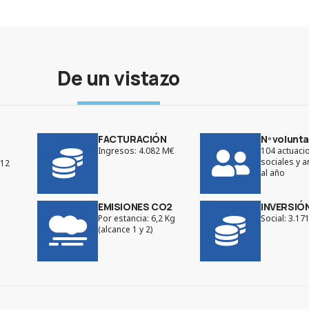
De un vistazo
FACTURACIÓN
Nº volunta
Ingresos: 4.082 M€
104 actuaci
sociales y 
.12
al año
EMISIONES CO2
INVERSIÓ
Por estancia: 6,2 Kg
Social: 3.17
(alcance 1 y 2)