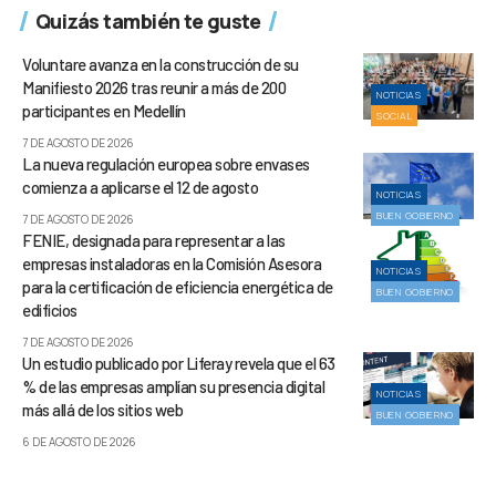
Quizás también te guste
Voluntare avanza en la construcción de su
Manifiesto 2026 tras reunir a más de 200
NOTICIAS
participantes en Medellín
SOCIAL
7 DE AGOSTO DE 2026
La nueva regulación europea sobre envases
comienza a aplicarse el 12 de agosto
NOTICIAS
BUEN GOBIERNO
7 DE AGOSTO DE 2026
FENIE, designada para representar a las
empresas instaladoras en la Comisión Asesora
NOTICIAS
para la certificación de eficiencia energética de
BUEN GOBIERNO
edificios
7 DE AGOSTO DE 2026
Un estudio publicado por Liferay revela que el 63
% de las empresas amplían su presencia digital
NOTICIAS
más allá de los sitios web
BUEN GOBIERNO
6 DE AGOSTO DE 2026