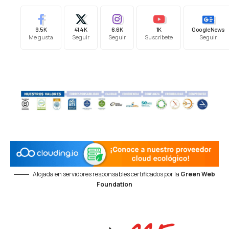
9.5K
41.4K
6.6K
1K
Google News
Me gusta
Seguir
Seguir
Suscríbete
Seguir
Alojada en servidores responsables certificados por la
Green Web
Foundation