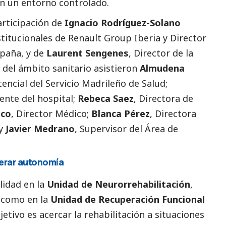
 en un entorno controlado.
articipación de
Ignacio Rodríguez-Solano
stitucionales de
Renault Group Iberia
y Director
spaña, y de
Laurent Sengenes
, Director de la
 del ámbito sanitario asistieron
Almudena
tencial del Servicio Madrileño de Salud;
rente del hospital;
Rebeca Saez
, Directora de
nco
, Director Médico;
Blanca Pérez
, Directora
 y
Javier Medrano
, Supervisor del Área de
perar autonomía
lidad en la
Unidad de Neurorrehabilitación
,
 como en la
Unidad de Recuperación Funcional
bjetivo es acercar la rehabilitación a situaciones