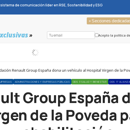
sistema de comunicación líder en RSE, Sostenibilidad y ESG
» Secciones dedicada
xclusivas
»
Acepto la política d
ación Renault Group España dona un vehículo al Hospital Virgen de la Pove
MPRESAS
ADMINISTRACIONES Y EMPRESAS PÚBLICAS
ODS 3 SALUD Y BIENESTAR
ODS 17 ALIANZ
ult Group España d
rgen de la Poveda p