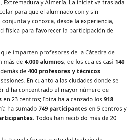
, Extremadura y Almería. La iniciativa traslada
scolar para que el alumnado con y sin
 conjunta y conozca, desde la experiencia,
 física para favorecer la participación de
, que imparten profesores de la Cátedra de
on más de
4.000 alumnos
, de los cuales casi
140
 además de
400 profesores y técnicos
s sesiones. En cuanto a las ciudades donde se
adrid ha concentrado el mayor número de
s
en 23 centros; Ibiza ha alcanzado los
918
ería ha sumado
749 participantes
en 5 centros y
articipantes
. Todos han recibido más de 20
 la Escuela forma parte del trabajo de