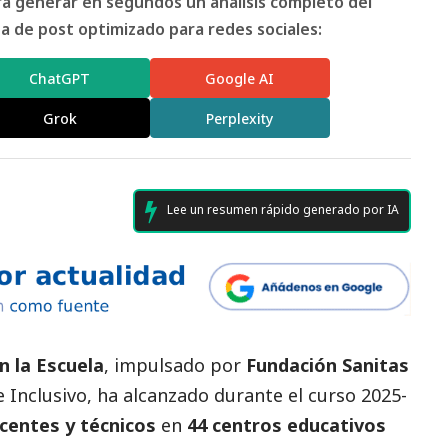
ara generar en segundos un análisis completo del
 de post optimizado para redes sociales:
ChatGPT
Google AI
Grok
Perplexity
Lee un resumen rápido generado por IA
n la Escuela
, impulsado por
Fundación Sanitas
 Inclusivo, ha alcanzado durante el curso 2025-
centes y técnicos
en
44 centros educativos