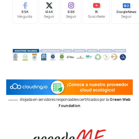
9.5K
41.4K
6.6K
1K
Google News
Me gusta
Seguir
Seguir
Suscríbete
Seguir
Alojada en servidores responsables certificados por la
Green Web
Foundation