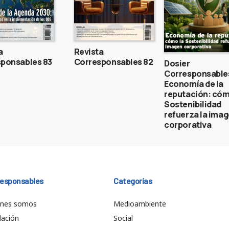
a
Revista
ponsables 83
Corresponsables 82
Dosier
Corresponsable
Economía de la
reputación: cóm
Sostenibilidad
refuerza la ima
corporativa
responsables
Categorías
énes somos
Medioambiente
ación
Social