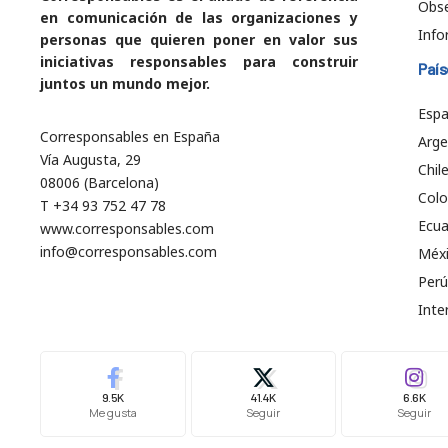
Obs
en comunicación de las organizaciones y
Info
personas que quieren poner en valor sus
iniciativas responsables para construir
País
juntos un mundo mejor.
Esp
Corresponsables en España
Arge
Vía Augusta, 29
Chil
08006 (Barcelona)
Col
T +34 93 752 47 78
Ecu
www.corresponsables.com
info@corresponsables.com
Méx
Perú
Inte
9.5K
41.4K
6.6K
Me gusta
Seguir
Seguir