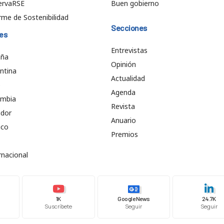
ervaRSE
Buen gobierno
rme de Sostenibilidad
Secciones
es
Entrevistas
aña
Opinión
ntina
Actualidad
e
Agenda
ombia
Revista
ador
Anuario
ico
Premios
rnacional
1K
Google News
24.7K
Suscríbete
Seguir
Seguir