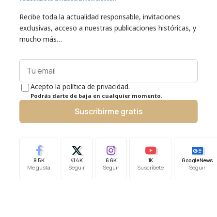
Recibe toda la actualidad responsable, invitaciones
exclusivas, acceso a nuestras publicaciones históricas, y
mucho más…
Acepto la política de privacidad.
Podrás darte de baja en cualquier momento.
Suscribirme gratis
9.5K
41.4K
6.6K
1K
Google News
Me gusta
Seguir
Seguir
Suscríbete
Seguir