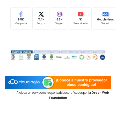
9.5K
41.4K
6.6K
1K
Google News
Me gusta
Seguir
Seguir
Suscríbete
Seguir
Alojada en servidores responsables certificados por la
Green Web
Foundation