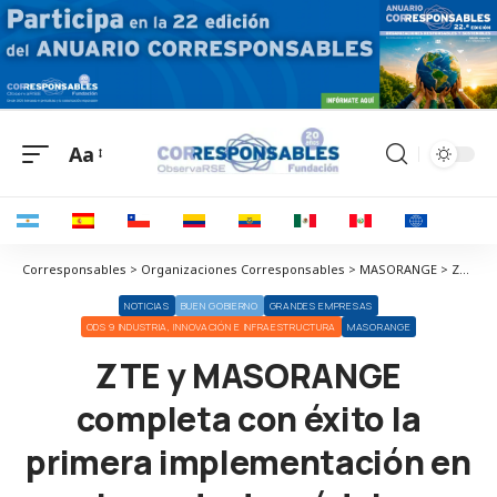
Aa
Corresponsables > Organizaciones Corresponsables > MASORANGE > ZTE y MASORANGE completa con éxito la primera implementación en el mundo de módulos ópticos de 800G coloreado con protocolos de enrutamiento avanzados SRV6
NOTICIAS
BUEN GOBIERNO
GRANDES EMPRESAS
ODS 9 INDUSTRIA, INNOVACIÓN E INFRAESTRUCTURA
MASORANGE
ZTE y MASORANGE
completa con éxito la
primera implementación en