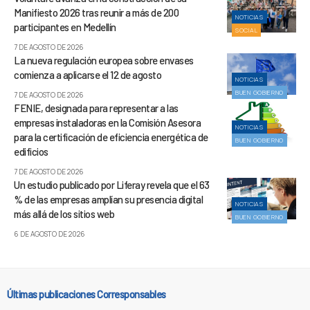
Manifiesto 2026 tras reunir a más de 200
NOTICIAS
participantes en Medellín
SOCIAL
7 DE AGOSTO DE 2026
La nueva regulación europea sobre envases
comienza a aplicarse el 12 de agosto
NOTICIAS
BUEN GOBIERNO
7 DE AGOSTO DE 2026
FENIE, designada para representar a las
empresas instaladoras en la Comisión Asesora
NOTICIAS
para la certificación de eficiencia energética de
BUEN GOBIERNO
edificios
7 DE AGOSTO DE 2026
Un estudio publicado por Liferay revela que el 63
% de las empresas amplían su presencia digital
NOTICIAS
más allá de los sitios web
BUEN GOBIERNO
6 DE AGOSTO DE 2026
Últimas publicaciones Corresponsables