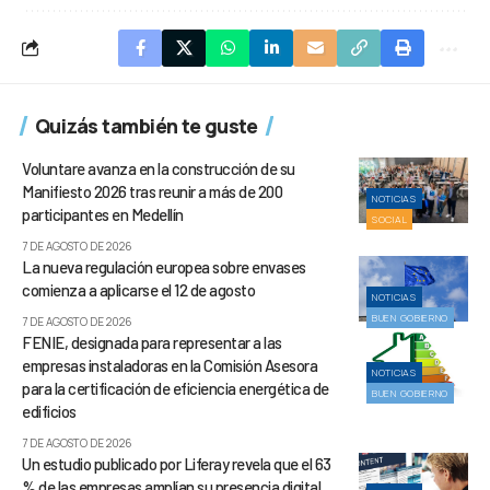
Quizás también te guste
Voluntare avanza en la construcción de su
Manifiesto 2026 tras reunir a más de 200
NOTICIAS
participantes en Medellín
SOCIAL
7 DE AGOSTO DE 2026
La nueva regulación europea sobre envases
comienza a aplicarse el 12 de agosto
NOTICIAS
BUEN GOBIERNO
7 DE AGOSTO DE 2026
FENIE, designada para representar a las
empresas instaladoras en la Comisión Asesora
NOTICIAS
para la certificación de eficiencia energética de
BUEN GOBIERNO
edificios
7 DE AGOSTO DE 2026
Un estudio publicado por Liferay revela que el 63
% de las empresas amplían su presencia digital