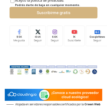
Acepto la política de privacidad.
Podrás darte de baja en cualquier momento.
Suscribirme gratis
9.5K
41.4K
6.6K
1K
Google News
Me gusta
Seguir
Seguir
Suscríbete
Seguir
Alojada en servidores responsables certificados por la
Green Web