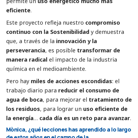
permite un
uso energético mucho más
eficiente
.
Este proyecto refleja nuestro
compromiso
continuo con la Sostenibilidad
y demuestra
que, a través de la
innovación y la
perseverancia
, es posible
transformar de
manera radical
el impacto de la industria
química en el
medioambiente
.
Pero hay
miles de acciones escondidas
: el
trabajo diario para
reducir el consumo de
agua de boca
, para mejorar el
tratamiento de
los residuos
, para lograr un
uso eficiente de
la energía
…
cada día es un reto para avanzar
.
Mònica, ¿qué lecciones has aprendido a lo largo
de estos años en el campo de la