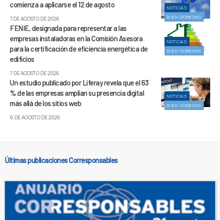
comienza a aplicarse el 12 de agosto
NOTICIAS
BUEN GOBIERNO
7 DE AGOSTO DE 2026
FENIE, designada para representar a las
empresas instaladoras en la Comisión Asesora
NOTICIAS
para la certificación de eficiencia energética de
BUEN GOBIERNO
edificios
7 DE AGOSTO DE 2026
Un estudio publicado por Liferay revela que el 63
% de las empresas amplían su presencia digital
NOTICIAS
más allá de los sitios web
BUEN GOBIERNO
6 DE AGOSTO DE 2026
Últimas publicaciones Corresponsables