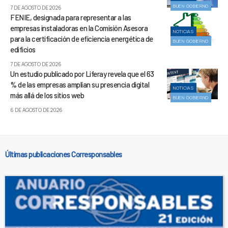
BUEN GOBIERNO
7 DE AGOSTO DE 2026
FENIE, designada para representar a las
empresas instaladoras en la Comisión Asesora
NOTICIAS
para la certificación de eficiencia energética de
BUEN GOBIERNO
edificios
7 DE AGOSTO DE 2026
Un estudio publicado por Liferay revela que el 63
% de las empresas amplían su presencia digital
NOTICIAS
más allá de los sitios web
BUEN GOBIERNO
6 DE AGOSTO DE 2026
Últimas publicaciones Corresponsables