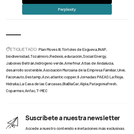
Perplexity
ETIQUETADO:
Plan Moves III
Tórtoles de Esgueva
INAP
biodiversidad
Tozalmoro
Redexis
educación
Social Energy
Jabones Beltrán
hidrógeno verde
Amefmur
Atlas de Andalucía
desarrollo sostenible
Asociación Murciana de la Empresa Familiar
Unei
Faconauto
Gestamp
Azvi
atlantic copper
II Jornadas PAEAS La Rioja
Hidralia
La Casa de las Carcasas
BlaBlaCar
Alpla
Patagoniafresh
Coparmex
Anfac
T-MEC
Suscríbete a nuestra newsletter
Accede a nuestro contenido e invitaciones más exclusivas.