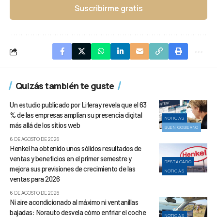
Suscribirme gratis
Quizás también te guste
Un estudio publicado por Liferay revela que el 63
% de las empresas amplían su presencia digital
NOTICIAS
más allá de los sitios web
BUEN GOBIERNO
6 DE AGOSTO DE 2026
Henkel ha obtenido unos sólidos resultados de
ventas y beneficios en el primer semestre y
DESTACADO
mejora sus previsiones de crecimiento de las
NOTICIAS
ventas para 2026
6 DE AGOSTO DE 2026
Ni aire acondicionado al máximo ni ventanillas
bajadas: Norauto desvela cómo enfriar el coche
NOTICIAS