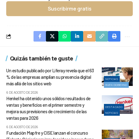
Suscribirme gratis
Quizás también te guste
Un estudio publicado por Liferay revela que el 63
% de las empresas amplían su presencia digital
NOTICIAS
más allá de los sitios web
BUEN GOBIERNO
6 DE AGOSTO DE 2026
Henkel ha obtenido unos sólidos resultados de
ventas y beneficios en el primer semestre y
DESTACADO
mejora sus previsiones de crecimiento de las
NOTICIAS
ventas para 2026
6 DE AGOSTO DE 2026
Fundación Mapfre y CISE lanzan el concurso