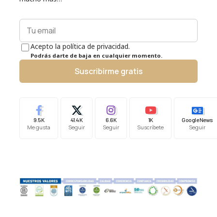
Acepto la política de privacidad.
Podrás darte de baja en cualquier momento.
Suscribirme gratis
9.5K
41.4K
6.6K
1K
Google News
Me gusta
Seguir
Seguir
Suscríbete
Seguir