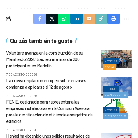
Quizás también te guste
Voluntare avanza en la construcción de su
Manifiesto 2026 tras reunir a más de 200
NOTICIAS
participantes en Medellín
SOCIAL
7 DE AGOSTO DE 2026
La nueva regulación europea sobre envases
comienza a aplicarse el 12 de agosto
NOTICIAS
BUEN GOBIERNO
7 DE AGOSTO DE 2026
FENIE, designada para representar a las
empresas instaladoras en la Comisión Asesora
NOTICIAS
para la certificación de eficiencia energética de
BUEN GOBIERNO
edificios
7 DE AGOSTO DE 2026
Henkel ha obtenido unos sólidos resultados de