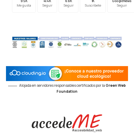
9.5K
41.4K
6.6K
1K
Google News
Me gusta
Seguir
Seguir
Suscríbete
Seguir
Alojada en servidores responsables certificados por la
Green Web
Foundation