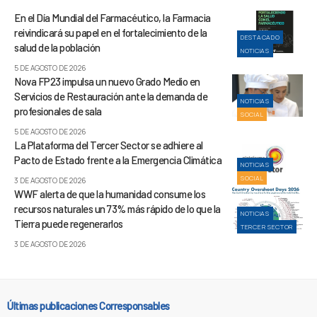
En el Día Mundial del Farmacéutico, la Farmacia
reivindicará su papel en el fortalecimiento de la
DESTACADO
salud de la población
NOTICIAS
5 DE AGOSTO DE 2026
Nova FP23 impulsa un nuevo Grado Medio en
Servicios de Restauración ante la demanda de
NOTICIAS
profesionales de sala
SOCIAL
5 DE AGOSTO DE 2026
La Plataforma del Tercer Sector se adhiere al
Pacto de Estado frente a la Emergencia Climática
NOTICIAS
SOCIAL
3 DE AGOSTO DE 2026
WWF alerta de que la humanidad consume los
recursos naturales un 73% más rápido de lo que la
NOTICIAS
Tierra puede regenerarlos
TERCER SECTOR
3 DE AGOSTO DE 2026
Últimas publicaciones Corresponsables