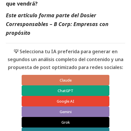
que vendrá?
Este artículo forma parte del Dosier
Corresponsables – B Corp: Empresas con
propósito
💡 Selecciona tu IA preferida para generar en
segundos un análisis completo del contenido y una
propuesta de post optimizado para redes sociales:
Claude
ChatGPT
Google AI
Gemini
Grok