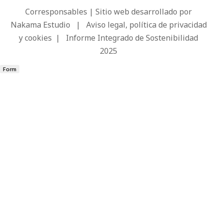
Corresponsables | Sitio web desarrollado por
Nakama Estudio
|
Aviso legal, política de privacidad
y cookies
|
Informe Integrado de Sostenibilidad
2025
Form