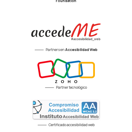
Foundation
Partners en
Accesibilidad Web
Partner tecnológico
Certificado accesibilidad web