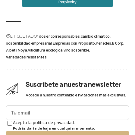
Perplexity
ETIQUETADO:
dosier corresponsables
cambio climático
sostenibilidad empresarial
Empresas con Propósito
Penedès
B Corp
Albet i Noya
viticultura ecológica
vino sostenible
variedades resistentes
Suscríbete a nuestra newsletter
Accede a nuestro contenido e invitaciones más exclusivas.
Acepto la política de privacidad.
Podrás darte de baja en cualquier momento.