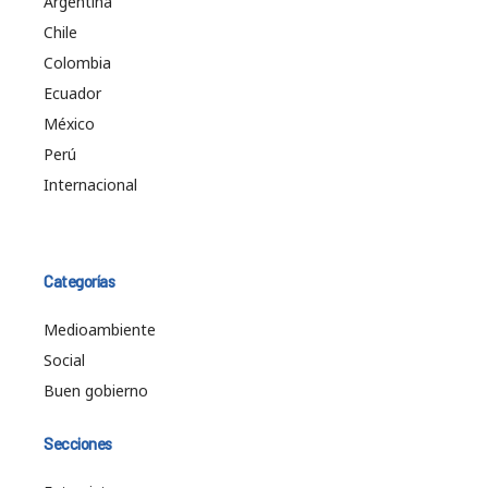
Argentina
Chile
Colombia
Ecuador
México
Perú
Internacional
Categorías
Medioambiente
Social
Buen gobierno
Secciones