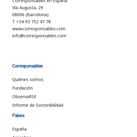
Corresponsables en España
Vía Augusta, 29
08006 (Barcelona)
T +34 93 752 47 78
www.corresponsables.com
info@corresponsables.com
Corresponsables
Quiénes somos
Fundación
ObservaRSE
Informe de Sostenibilidad
Países
España