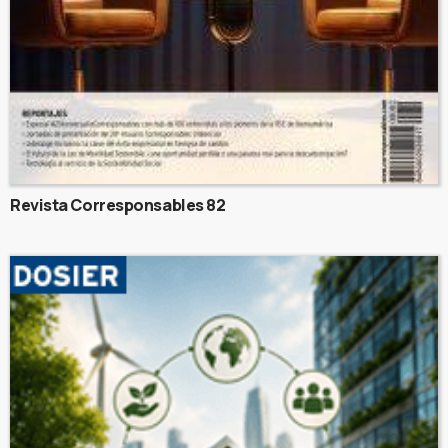
Revista Corresponsables 82