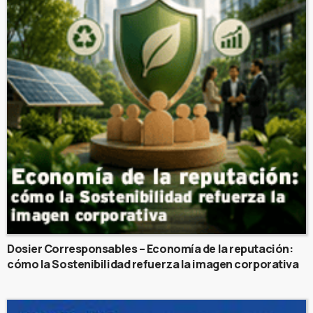
Dosier Corresponsables – Economía de la reputación:
cómo la Sostenibilidad refuerza la imagen corporativa