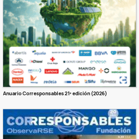
Anuario Corresponsables 21ª edición (2026)