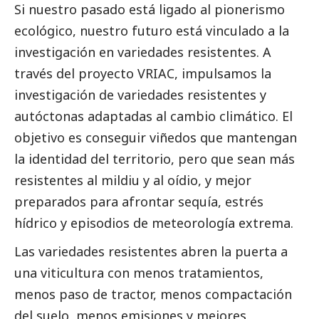
Si nuestro pasado está ligado al pionerismo
ecológico, nuestro futuro está vinculado a la
investigación en variedades resistentes. A
través del proyecto VRIAC, impulsamos la
investigación de variedades resistentes y
autóctonas adaptadas al cambio climático. El
objetivo es conseguir viñedos que mantengan
la identidad del territorio, pero que sean más
resistentes al mildiu y al oídio, y mejor
preparados para afrontar sequía, estrés
hídrico y episodios de meteorología extrema.
Las variedades resistentes abren la puerta a
una viticultura con menos tratamientos,
menos paso de tractor, menos compactación
del suelo, menos emisiones y mejores