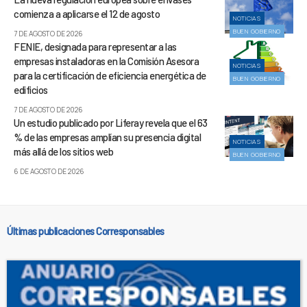
comienza a aplicarse el 12 de agosto
NOTICIAS
BUEN GOBIERNO
7 DE AGOSTO DE 2026
FENIE, designada para representar a las
empresas instaladoras en la Comisión Asesora
NOTICIAS
para la certificación de eficiencia energética de
BUEN GOBIERNO
edificios
7 DE AGOSTO DE 2026
Un estudio publicado por Liferay revela que el 63
% de las empresas amplían su presencia digital
NOTICIAS
más allá de los sitios web
BUEN GOBIERNO
6 DE AGOSTO DE 2026
Últimas publicaciones Corresponsables