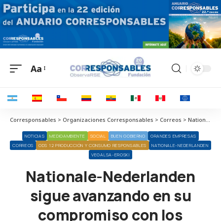
Aa
Corresponsables > Organizaciones Corresponsables > Correos > Nationale-Nederlanden sigue avanzando en su compromiso con los criterios ESG
NOTICIAS
MEDIOAMBIENTE
SOCIAL
BUEN GOBIERNO
GRANDES EMPRESAS
CORREOS
ODS 12 PRODUCCIÓN Y CONSUMO RESPONSABLES
NATIONALE-NEDERLANDEN
VEGALSA-EROSKI
Nationale-Nederlanden
sigue avanzando en su
compromiso con los