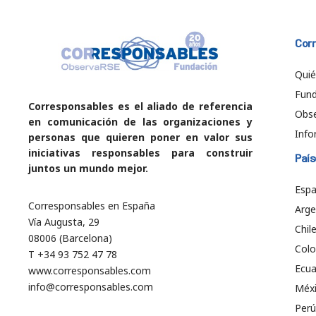
Cor
Qui
Fund
Corresponsables es el aliado de referencia
Obs
en comunicación de las organizaciones y
Info
personas que quieren poner en valor sus
iniciativas responsables para construir
País
juntos un mundo mejor.
Esp
Corresponsables en España
Arge
Vía Augusta, 29
Chil
08006 (Barcelona)
Col
T +34 93 752 47 78
Ecu
www.corresponsables.com
info@corresponsables.com
Méx
Perú