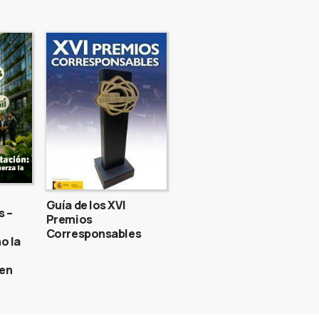
Guía de los XVI
s –
Premios
Corresponsables
o la
gen