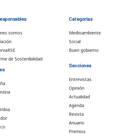
responsables
Categorías
énes somos
Medioambiente
ación
Social
ervaRSE
Buen gobierno
rme de Sostenibilidad
Secciones
es
Entrevistas
aña
Opinión
ntina
Actualidad
e
Agenda
ombia
Revista
ador
Anuario
ico
Premios