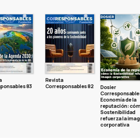
a
Revista
ponsables 83
Corresponsables 82
Dosier
Corresponsable
Economía de la
reputación: cóm
Sostenibilidad
refuerza la ima
corporativa