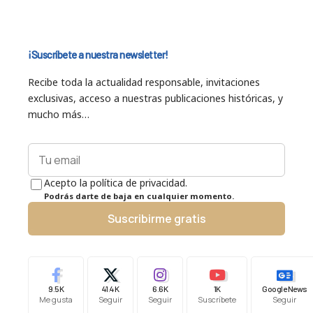
¡Suscríbete a nuestra newsletter!
Recibe toda la actualidad responsable, invitaciones
exclusivas, acceso a nuestras publicaciones históricas, y
mucho más…
Acepto la política de privacidad.
Podrás darte de baja en cualquier momento.
Suscribirme gratis
9.5K
41.4K
6.6K
1K
Google News
Me gusta
Seguir
Seguir
Suscríbete
Seguir