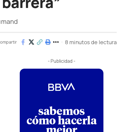
 barrera”
Humand
8 minutos de lectura
ompartir
- Publicidad -