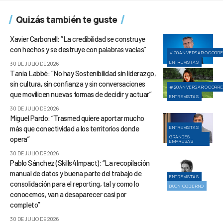
Quizás también te guste
Xavier Carbonell: “La credibilidad se construye
con hechos y se destruye con palabras vacías”
#20ANIVERSARIOCORR
ENTREVISTAS
30 DE JULIO DE 2026
Tania Labbé: “No hay Sostenibilidad sin liderazgo,
sin cultura, sin confianza y sin conversaciones
#20ANIVERSARIOCORR
que movilicen nuevas formas de decidir y actuar”
ENTREVISTAS
30 DE JULIO DE 2026
Miguel Pardo: “Trasmed quiere aportar mucho
más que conectividad a los territorios donde
ENTREVISTAS
GRANDES
opera”
EMPRESAS
30 DE JULIO DE 2026
Pablo Sánchez (Skills4Impact): “La recopilación
manual de datos y buena parte del trabajo de
ENTREVISTAS
consolidación para el reporting, tal y como lo
BUEN GOBIERNO
conocemos, van a desaparecer casi por
completo”
30 DE JULIO DE 2026