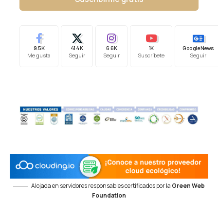
9.5K
41.4K
6.6K
1K
Google News
Me gusta
Seguir
Seguir
Suscríbete
Seguir
Alojada en servidores responsables certificados por la
Green Web
Foundation