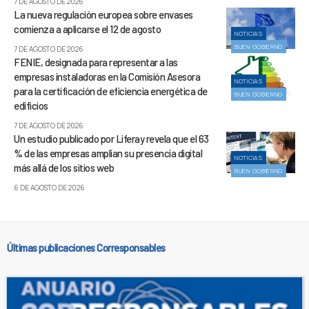
7 DE AGOSTO DE 2026
La nueva regulación europea sobre envases
comienza a aplicarse el 12 de agosto
NOTICIAS
BUEN GOBIERNO
7 DE AGOSTO DE 2026
FENIE, designada para representar a las
empresas instaladoras en la Comisión Asesora
NOTICIAS
para la certificación de eficiencia energética de
BUEN GOBIERNO
edificios
7 DE AGOSTO DE 2026
Un estudio publicado por Liferay revela que el 63
% de las empresas amplían su presencia digital
NOTICIAS
más allá de los sitios web
BUEN GOBIERNO
6 DE AGOSTO DE 2026
Últimas publicaciones Corresponsables