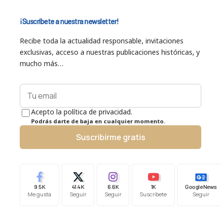
¡Suscríbete a nuestra newsletter!
Recibe toda la actualidad responsable, invitaciones
exclusivas, acceso a nuestras publicaciones históricas, y
mucho más…
Acepto la política de privacidad.
Podrás darte de baja en cualquier momento.
Suscribirme gratis
9.5K
41.4K
6.6K
1K
Google News
Me gusta
Seguir
Seguir
Suscríbete
Seguir