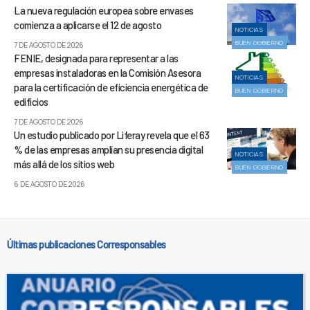
La nueva regulación europea sobre envases
comienza a aplicarse el 12 de agosto
NOTICIAS
BUEN GOBIERNO
7 DE AGOSTO DE 2026
FENIE, designada para representar a las
empresas instaladoras en la Comisión Asesora
NOTICIAS
para la certificación de eficiencia energética de
BUEN GOBIERNO
edificios
7 DE AGOSTO DE 2026
Un estudio publicado por Liferay revela que el 63
% de las empresas amplían su presencia digital
NOTICIAS
más allá de los sitios web
BUEN GOBIERNO
6 DE AGOSTO DE 2026
Últimas publicaciones Corresponsables