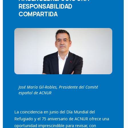
RESPONSABILIDAD
COMPARTIDA
José María Gil-Robles, Presidente del Comité
español de ACNUR
La coincidencia en junio del Día Mundial del
Refugiado y el 75 aniversario de ACNUR ofrece una
oportunidad imprescindible para revisar, con