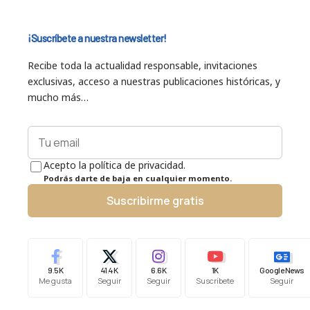
¡Suscríbete a nuestra newsletter!
Recibe toda la actualidad responsable, invitaciones
exclusivas, acceso a nuestras publicaciones históricas, y
mucho más…
Acepto la política de privacidad.
Podrás darte de baja en cualquier momento.
Suscribirme gratis
9.5K
41.4K
6.6K
1K
Google News
Me gusta
Seguir
Seguir
Suscríbete
Seguir