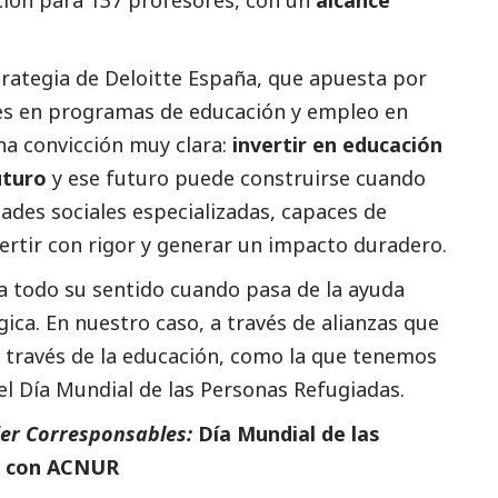
ción para 137 profesores, con un
alcance
trategia de Deloitte España, que apuesta por
res en programas de educación y empleo en
na convicción muy clara:
invertir en educación
uturo
y ese futuro puede construirse cuando
ades sociales especializadas, capaces de
vertir con rigor y generar un impacto duradero.
 todo su sentido cuando pasa de la ayuda
gica. En nuestro caso, a través de alianzas que
 través de la educación, como la que tenemos
l Día Mundial de las Personas Refugiadas.
ier Corresponsables:
Día Mundial de las
za con ACNUR