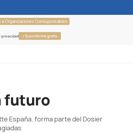
s a Organizaciones Corresponsables
» Suscribirme gratis
e privacidad
 futuro
itte España. forma parte del Dosier
ugiadas