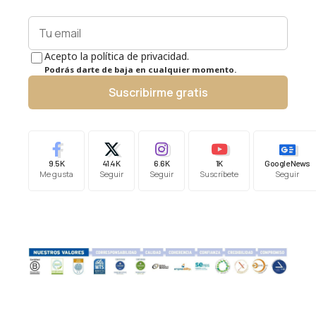
Acepto la política de privacidad.
Podrás darte de baja en cualquier momento.
Suscribirme gratis
9.5K
41.4K
6.6K
1K
Google News
Me gusta
Seguir
Seguir
Suscríbete
Seguir