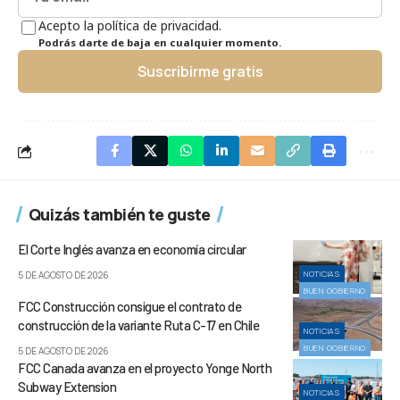
Acepto la política de privacidad.
Podrás darte de baja en cualquier momento.
Suscribirme gratis
Quizás también te guste
El Corte Inglés avanza en economía circular
NOTICIAS
5 DE AGOSTO DE 2026
BUEN GOBIERNO
FCC Construcción consigue el contrato de
construcción de la variante Ruta C-17 en Chile
NOTICIAS
BUEN GOBIERNO
5 DE AGOSTO DE 2026
FCC Canada avanza en el proyecto Yonge North
Subway Extension
NOTICIAS