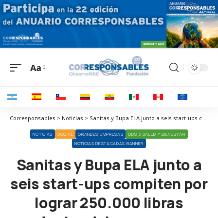
Aa
Corresponsables > Noticias > Sanitas y Bupa ELA junto a seis start-ups compiten por lograr 250.000 libras dentro del programa mundial Eco-Disruptive: Healthy Societies de Bupa
NOTICIAS
SOCIAL
GRANDES EMPRESAS
ODS 3 SALUD Y BIENESTAR
NOTICIAS DESTACADAS BANNER
Sanitas y Bupa ELA junto a
seis start-ups compiten por
lograr 250.000 libras