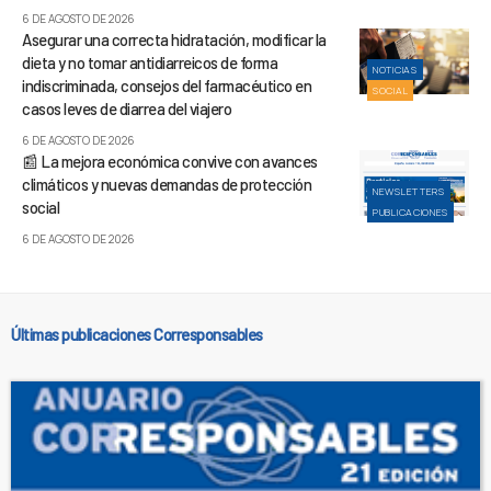
6 DE AGOSTO DE 2026
Asegurar una correcta hidratación, modificar la
dieta y no tomar antidiarreicos de forma
NOTICIAS
indiscriminada, consejos del farmacéutico en
SOCIAL
casos leves de diarrea del viajero
6 DE AGOSTO DE 2026
📰 La mejora económica convive con avances
climáticos y nuevas demandas de protección
NEWSLETTERS
social
PUBLICACIONES
6 DE AGOSTO DE 2026
Últimas publicaciones Corresponsables